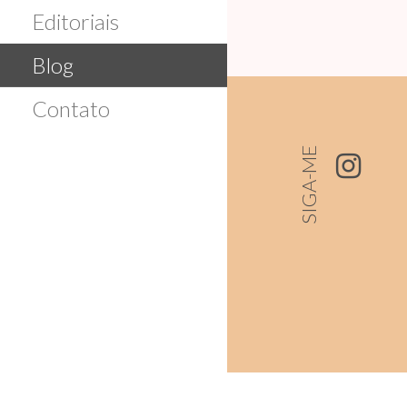
Editoriais
d
o
Blog
Contato
SIGA-ME