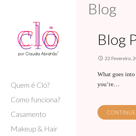
Blog
I
r
d
i
r
Blog P
e
t
o
22 Fevereiro, 
p
a
CLÓ ABRAHÃO
What goes into 
r
Quem é Cló?
a
you’re…
o
Como funciona?
c
o
CONTINUE
Casamento
n
t
Makeup & Hair
e
ú